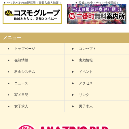
▼ やる気があれば即採用！高収入求人情報！
▼ 愛媛の飲食・ナイト情報満載！
メニュー
トップページ
コンセプト
在籍情報
出勤情報
料金システム
イベント
ニュース
アクセス
写メ日記
リンク
女子求人
男子求人