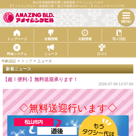
松山市道後歌舞伎通り道後風俗 ファッションヘルス
【アメイジングビル～道後最大級！遊び方無限大∞ヘルス♪～】のニュースページです。
トップページ
在籍情報
出勤情報
写メ日記
料金システム
ニュース
口コミ
年齢認証
トップ
ニュース
新着ニュース
【超！便利♪】無料送迎承ります！
2026-07-09 13:07:00
◇無料送迎行います◇