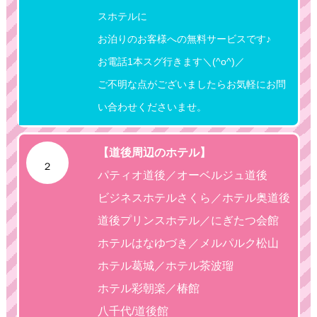
スホテルに
お泊りのお客様への無料サービスです♪
お電話1本スグ行きます＼(^o^)／
ご不明な点がございましたらお気軽にお問
い合わせくださいませ。
【道後周辺のホテル】
２
パティオ道後／オーベルジュ道後
ビジネスホテルさくら／ホテル奥道後
道後プリンスホテル／にぎたつ会館
ホテルはなゆづき／メルパルク松山
ホテル葛城／ホテル茶波瑠
ホテル彩朝楽／椿館
八千代/道後館